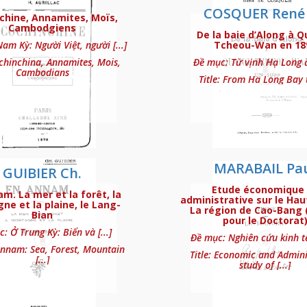
COSQUER René
chine, Annamites, Moïs,
Cambodgiens
De la baie d’Along à 
am Kỳ: Người Việt, người [...]
Tcheou-Wan en 18
ochinchina, Annamites, Mois,
Đề mục: Từ vịnh Hạ Long đế
Cambodians
Title: From Ha Long Bay to
z les Muongs (souvenirs d’un officier)
MARABAIL Pa
GUIBIER Ch.
Etude économique 
m. La mer et la forêt, la
administrative sur le Hau
e et la plaine, le Lang-
La région de Cao-Bang
itude du Centre-Annam
Bian
pour le Doctorat
: Ở Trung Kỳ: Biển và [...]
Đề mục: Nghiên cứu kinh tế 
 Annam: Sea, Forest, Mountain
Title: Economic and Admini
[...]
study of [...]