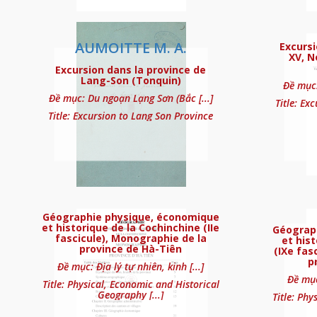
Bateaux en Indochin
AUMOITTE M. A.
Excurs
XV, N
Excursion dans la province de
Lang-Son (Tonquin)
Đề mục:
Đề mục: Du ngoạn Lạng Sơn (Bắc [...]
Title: Ex
Title: Excursion to Lang Son Province
Cochinchine, Annami
Géographie physique, économique
et historique de la Cochinchine (IIe
Géograp
fascicule), Monographie de la
et his
province de Hà-Tiên
(IXe fas
p
Đề mục: Địa lý tự nhiên, kinh [...]
Đề mục:
Title: Physical, Economic and Historical
De la baie d’Along 
Geography [...]
Title: Phy