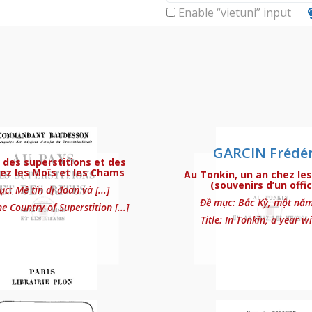
Enable “vietuni” input
GARCIN Frédér
s, éclairage et balisage des côtes de l’I
 des superstitions et des
hez les Moïs et les Chams
Au Tonkin, un an chez le
(souvenirs d’un offic
c: Mê tín dị đoan và [...]
Đề mục: Bắc Kỳ, một năm ở
the Country of Superstition [...]
Title: In Tonkin, a year wit
ions et des rites chez les Moïs et les Cha