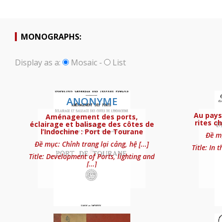
MONOGRAPHS:
Display as a:
Mosaic
-
List
ANONYME
Aménagement des port
Au pays
Aménagement des ports,
rites c
éclairage et balisage des côtes de
l’Indochine : Port de Tourane
Đề mụ
Đề mục: Chỉnh trang lại cảng, hệ [...]
Title: In 
Title: Development of Ports, lighting and
[...]
Au pays des superstit