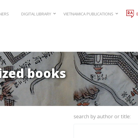
NERS
DIGITAL LIBRARY
VIETNAMICA PUBLICATIONS
lized books
search by author or title: