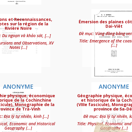
e
ions et Reconnaissances,
Émersion des plaines côt
otes sur la région de la
Dai-Viêt
Rivière Noire
Đề mục: Vùng đồng bằng ven b
 Du ngoạn và khảo sát, [...]
Title: Emergence of the coas
cursions and Observations, XV
[...]
Notes [...]
tes, Moïs, Cambodgiens
ANONYME
ANONYME
hie physique, économique
Géographie physique, éc
torique de la Cochinchine
et historique de la Coch
cicule), Monographie de la
(VIIIe fascicule), Monogra
rovince de Trà-Vinh
province de Sa-Dé
 Địa lý tự nhiên, kinh [...]
Đề mục: Địa lý tự nhiên, ki
à Quang-Tcheou-Wan en 1899
sical, Economic and Historical
Title: Physical, Economic and
Geography [...]
Geography [...]