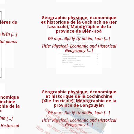
Géographie physique, économique
ières du
et historique de la Cochinchine (Ier
fascicule), Monographie de la
province de Biên-Hoà
iển [...]
Đề mục: Địa lý tự nhiên, kinh [...]
tal plains
Title: Physical, Economic and Historical
Geography [...]
Géographie physique, économique
et historique de la Cochinchine
onomique
(XIIe fascicule), Monographie de la
inchine
province de Longxuyên
phie de la
c
Đề mục: Địa lý tự nhiên, kinh [...]
nh [...]
Title: Physical, Economic and Historical
Geography [...]
 Historical