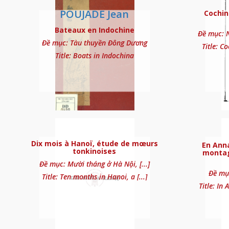
POUJADE Jean
Cochin
Bateaux en Indochine
Đề mục: N
Đề mục: Tàu thuyền Đông Dương
Title: C
Title: Boats in Indochina
Au Tonkin, un an che
Dix mois à Hanoï, étude de mœurs
En Anna
tonkinoises
montagn
Bana, station d’alt
Đề mục: Mười tháng ở Hà Nội, [...]
Đề mục
Title: Ten months in Hanoi, a [...]
Title: In