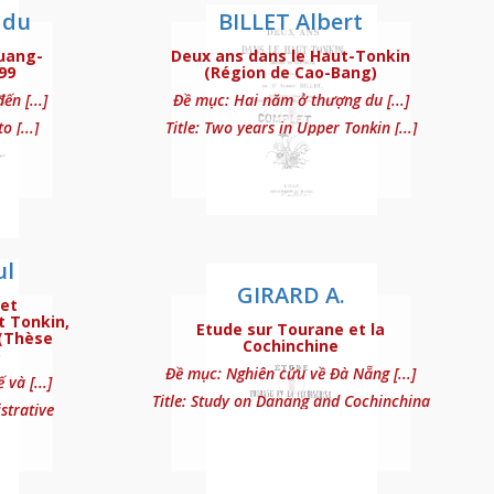
 du
BILLET Albert
Quang-
Deux ans dans le Haut-Tonkin
99
(Région de Cao-Bang)
n [...]
Đề mục: Hai năm ở thượng du [...]
 [...]
Title: Two years in Upper Tonkin [...]
ul
GIRARD A.
et
t Tonkin,
Etude sur Tourane et la
 (Thèse
Cochinchine
)
Đề mục: Nghiên cứu về Đà Nẵng [...]
và [...]
Title: Study on Danang and Cochinchina
strative