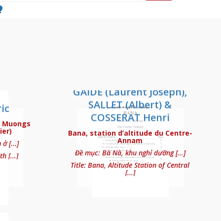
GAIDE (Laurent Joseph),
SALLET (Albert) &
ic
ndochine : Port de Tourane
COSSERAT Henri
s Muongs
ier)
Bana, station d’altitude du Centre-
Annam
 [...]
Đề mục: Bà Nà, khu nghỉ dưỡng [...]
h [...]
Title: Bana, Altitude Station of Central
[...]
ms