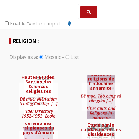
Enable “vietuni” input
RELIGION :
ANONYME
COULET
Display as a:
Mosaic
-
List
Annuaire 1952-
Georges
1953, Ecole
Pratique des
Cultes et
Hautes Etudes,
religions de
Section des
l’Indochine
Sciences
annamite
Religieuses
Đề mục: Thờ cúng và
Đề mục: Niên giám
tôn giáo [...]
trường Cao học [...]
NGUYEN Van
COUÉ André
Title: Cults and
Title: Directory
Religions in
Ca
1952-1953, Ecole
Indochina
Doctrines et
Pratique des [...]
cérémonies
Etude sur le
religieuses du
caodaïsme et ses
pays d’Annam
Annuaire 1952-1953, Ecole
dissidences