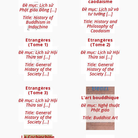
caodaisme
Đề mục: Lịch sử
Đề mục: Lịch sử và
Phật giáo Đông [...]
Doctrines et cérémonies
tư tưởng [...]
Title: History of
religieuses du pays d’Annam
Title: History and
Buddhism in
Histoire générale
Histoire générale
Philosophy of
Indochina
de la Société des
de la Société des
Caodaism
Missions
Missions
Étrangères
Étrangères
(Tome 1)
(Tome 2)
Đề mục: Lịch sử Hội
Đề mục: Lịch sử Hội
Thừa sai [...]
Thừa sai [...]
Title: General
Title: General
History of the
History of the
Society [...]
Society [...]
Histoire générale
de la Société des
FOCILLON
Etude sur le caodaïsme et ses
Missions
Henri
Étrangères
dissidences
(Tome 3)
L’art bouddhique
Đề mục: Lịch sử Hội
Thừa sai [...]
Đề mục: Nghệ thuật
Phật giáo
Title: General
LAMAIRESSE
History of the
Title: Buddhist Art
Pierre-
Society [...]
LOUVET L.-E.
Eugène
La Cochinchine