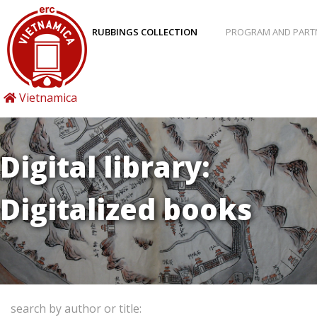
RUBBINGS COLLECTION
PROGRAM AND PART
Vietnamica
Digital library:
Digitalized books
search by author or title: