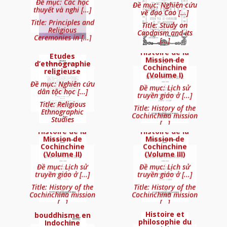
Đề mục: Các học
Pratique des Hautes Etudes,
Đề mục: Nghiên cứu
thuyết và nghi [...]
về đạo Cao [...]
Section des Sciences Religieuses
LAUNAY
Title: Principles and
DUMOUTIER
Title: Study on
Religious
Caodaism and its
Adrien
Ceremonies in [...]
Gustave
[...]
Histoire de la
Etudes
Mission de
d’ethnographie
Cochinchine
religieuse
(Volume I)
Đề mục: Nghiên cứu
Đề mục: Lịch sử
dân tộc học [...]
truyền giáo ở [...]
LAUNAY
LAUNAY
Title: Religious
Title: History of the
Ethnographic
Adrien
Adrien
Cochinchina mission
Studies
[...]
Cultes et religions de l’Indochine
Histoire de la
Histoire de la
annamite
Mission de
Mission de
Cochinchine
Cochinchine
(Volume II)
(Volume III)
Đề mục: Lịch sử
Đề mục: Lịch sử
truyền giáo ở [...]
truyền giáo ở [...]
GOBRON
Title: History of the
Title: History of the
SAMY
Cochinchina mission
Cochinchina mission
Gabriel
[...]
[...]
Histoire du
Histoire et
bouddhisme en
philosophie du
Indochine