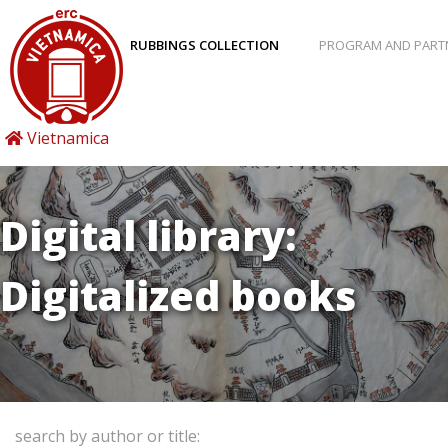
RUBBINGS COLLECTION
PROGRAM AND PART
Vietnamica
Digital library:
Digitalized books
search by author or title: