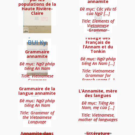
annamite
populations de la
Haute Rivière-
Đề mục: Các yếu tố
Claire
của Ngữ [...]
TRAN (Trong
VALLOT P.-G.
Title: Elements of
Kim), PHAM
Vietnamese
Grammaire
Grammar
annamite à
(Duy Kiem) &
l’usage des
BUI Ky
Français de
l’Annam et du
Dictionarium Anamitico-Latinum
Tonkin
Grammaire
annamite
Đề mục: Ngữ pháp
tiếng An Nam [...]
Đề mục: Ngữ pháp
tiếng An Nam
AUBARET
Title: Vietnamese
FREY Henri
Grammar for
Title: Vietnamese
Gabriel
French usage [...]
Grammar
Nicolas
Grammaire de la
L’Annamite, mère
langue annamite
des langues
Đề mục: Ngữ pháp
Đề mục: Tiếng An
tiếng An Nam
Nam, mẹ của [...]
Dictionarium anamitico-latinum
NGUYEN
NGUYEN
Title: Grammar of
Title: Vietnamese,
the Vietnamese
Van-Lien
Van-To
mother of languages
Language
La Langue
Langue et
Annamite dans
littérature