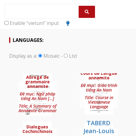
Enable “vietuni” input
LANGUAGES:
Display as a:
Mosaic
-
List
TRUONG
CHÉON A.
Vinh-Ky
Cours de Langue
Abrégé de
annamite
grammaire
Đề mục: Giáo trình
annamite
tiếng An Nam
PIGNEAU DE
Đề mục: Ngữ pháp
Title: Course in
BÉHAINE
tiếng An Nam [...]
Vietnamese
Title: A Summary of
(Pierre
Language
DES MICHELS
Annamite Grammar
Joseph) &
Abel
TABERD
Dialogues
Jean-Louis
Abrégé de grammaire annamite
Cochinchinois