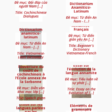
Đề mục: Đối đáp của
Dictionarium
người Nam [...]
Anamitico-
Latinum
Title: Cochinchinese
TABERD
Dialogues
Đề mục: Từ điển An
Dictionnaire
Constans
Nam - [...]
élémentaire
Annamite-
Title: Vietnamese-
Français
Dictionarium
Latin Dictionary
anamitico-
Đề mục: Từ điển
latinum
giản yếu An [...]
Đề mục: Từ điển An
DES MICHELS
Title: Beginner's
Nam - [...]
Cours de Langue annamite
Dictionary
Abel
Vietnamese-French
Title: Vietnamese-
LE Van Nuu
Latin Dictionary
Discours
prononcé à
Essai sur
l’ouverture du
l’évolution de la
cours de
langue annamite
cochinchinois à
l’École annexe de
Đề mục: Tiểu luận về
la Sorbonne
sự phát [...]
Đề mục: Diễn văn
Title: Essay on the
DIGUET
khai mạc lớp [...]
Evolution of [...]
Edouard
Title: Speech given
Dialogues Cochinchinois
at the inauguration
Etude sur les
[...]
Éléments de
langues parlées
grammaire
par les