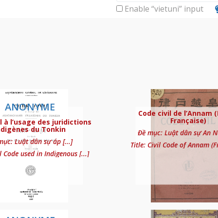
Enable “vietuni” input
ANONYME
u les lois civiles annamites disposées d’apre
Code civil de l’Annam (
Française)
l à l’usage des juridictions
ndigènes du Tonkin
Đề mục: Luật dân sự An Na
ục: Luật dân sự áp [...]
Title: Civil Code of Annam (Fr
il Code used in Indigenous [...]
 des juridictions indigènes du Tonkin