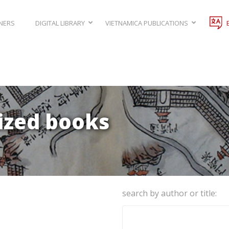
NERS
DIGITAL LIBRARY
VIETNAMICA PUBLICATIONS
lized books
search by author or title: