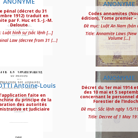
ANONYME
ANONYME
e pénal (décret du 31
Codes annamites (Nou
mbre 1912) traduit en
édition), Tome premier –
te par F. Huc et S.-J.-M.
Deloute
Đề mục: Luật An Nam (bản mớ
 Luật hình sự (sắc lệnh [...]
Title: Annamite Laws (New 
Volume [...]
minal Law (decree from 31 [...]
 (Partie Française)
ANONYME
TTI Antoine-Louis
Décret du 1er mai 1914 et
des 10 mai et 5 septemb
l’application faite en
française applicable aux citoyens de statut 
concernant le personnel d
chine du principe de la
Forestier de l’Indoc
aration des autorités
istrative et Judiciaire
Đề mục: Sắc lệnh ngày 1/5/191
Title: Decree of 1 May 1914