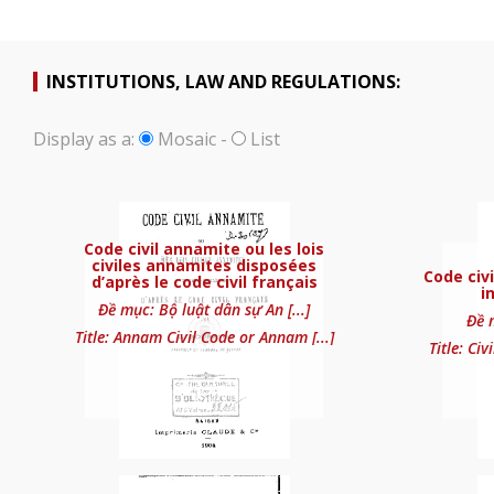
INSTITUTIONS, LAW AND REGULATIONS:
Display as a:
Mosaic
-
List
Code civil annamite o
Code civil annamite ou les lois
civiles annamites disposées
Code civi
d’après le code civil français
i
Đề mục: Bộ luật dân sự An [...]
Đề m
Title: Annam Civil Code or Annam [...]
Title: Civ
Code civil à l’usage