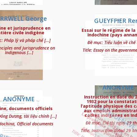
pénale de l’Annam
RRWELL George
GUEYFFIER Re
ine et jurisprudence en
Essai sur le régime de la
ière civile indigène
Indochine (pays anna
: Pháp lý và pháp chế [...]
Đề mục: Tiểu luận về chế đ
inciples and Jurisprudence on
Title: Essay on the governmen
Indigenous [...]
u 31 décembre 1912) traduit en Annamite p
ANONYME
Instruction en date du 
ANONYME
1932 pour la constatat
l’aptitude physique des 
ine, documents officiels
aux emplois administrat
cadres indigènes en In
ng Dương, tài liệu chính [...]
Đề mục: Chỉ thị ngày 29 thá
uvelle édition), Tome premier – Volume I
ndochina, Official documents
Title: Instruction dated 29 
[...]