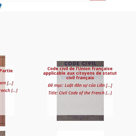
̀s le code civil français
Code civil de l’Union française
Partie
applicable aux citoyens de statut
civil français
m [...]
Đề mục: Luật dân sự của Liên [...]
ench [...]
Title: Civil Code of the French [...]