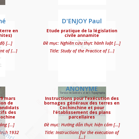
né
D'ENJOY Paul
 terre en
Etude pratique de la législation
mites)
civile annamite
ộ [...]
Đề mục: Nghiên cứu thực hành luật [...]
t of [...]
Title: Study of the Practice of [...]
ar F. Huc et S.-J.-M. Deloute
ANONYME
29 mars
Instructions pour l’exécution des
ion de
bornages généraux des terres en
candidats
Cochinchine et pour
ifs des
l’établissement des plans
dochine
parcellaires
ng [...]
Đề mục: Hướng dẫn thực hiện cắm [...]
March 1932
Title: Instructions for the execution of
[...]