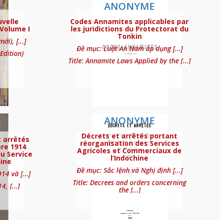
ANONYME
velle
Codes Annamites applicables par
 Volume I
les juridictions du Protectorat du
Tonkin
i), [...]
Đề mục: Luật An Nam áp dụng [...]
Edition)
Title: Annamite Laws Applied by the [...]
ANONYME
Décrets et arrêtés portant
 arrêtés
réorganisation des Services
re 1914
Agricoles et Commerciaux de
civil français
u Service
l’Indochine
hine
Đề mục: Sắc lệnh và Nghị định [...]
4 và [...]
Title: Decrees and orders concerning
, [...]
the [...]