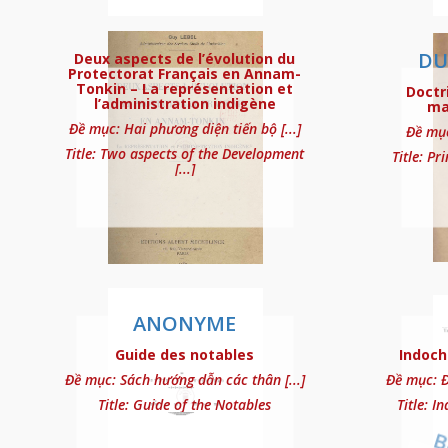
Code de procédure 
DU
Deux aspects de l’évolution du
Protectorat Français en Annam-
Tonkin – La représentation et
Doctr
l’administration indigène
mat
Đề mục: Hai phương diện tiến bộ [...]
Đề mục
Title: Two aspects of the Development
Title: Pr
[...]
Code pénal (décret d
ANONYME
Guide des notables
Indoch
Đề mục: Sách hướng dẫn các thân [...]
Đề mục: Đô
Title: Guide of the Notables
Codes annamites (No
Title: I