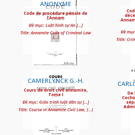
ANONYME
Cod
Code de procédure pénale de
déce
l’Annam
Annami
Đề mục: Luật hình sự An [...]
Đề mục:
Title: Annamite Code of Criminal Law
[...]
Title: Cri
Code civil de l’Annam
CAMERLYNCK G.-H.
CARLO
Cours de droit civil annamite,
De 
Code civil de l’Union 
Tome I
Cochin
Đề mục: Giáo trình luật dân sự [...]
sép
Admin
Title: Course in Annamite Civil Law, [...]