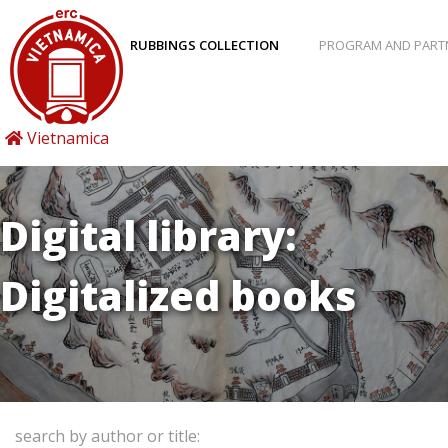
RUBBINGS COLLECTION
PROGRAM AND PART
Vietnamica
Digital library:
Digitalized books
search by author or title: