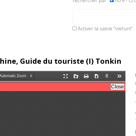
rechercher par :
titre
-
c
Activer la saisie "vietuni"
hine, Guide du touriste (I) Tonkin