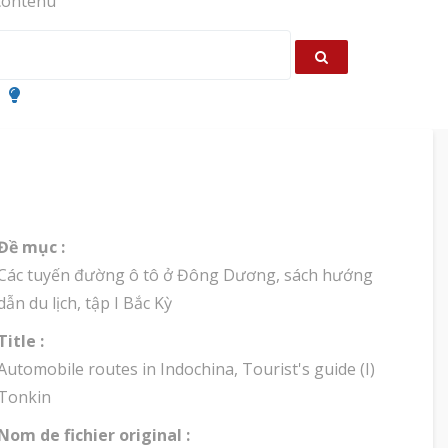
ontenu
Đề mục :
Các tuyến đường ô tô ở Đông Dương, sách hướng
dẫn du lịch, tập I Bắc Kỳ
Title :
Automobile routes in Indochina, Tourist's guide (I)
Tonkin
Nom de fichier original :