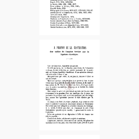
1889-1er Sem.
1888-2e sem. – 2e fascicule
1889-2e Sem. – 1er fascicule