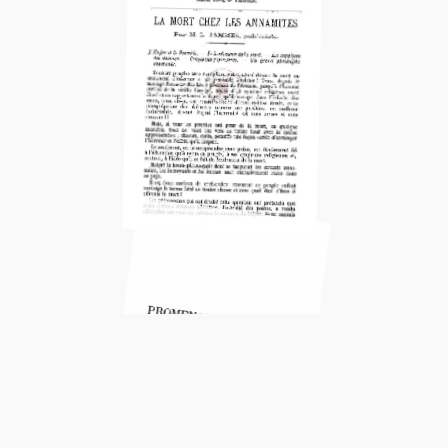
1896-3e Fascicule
1896-4e et dernire fascicule