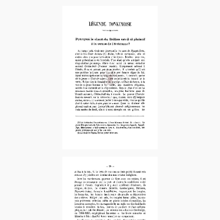
1889-2e Sem. – 1er fascicule
1895-1er Fascicule
1895-3e et dernier Fascicule