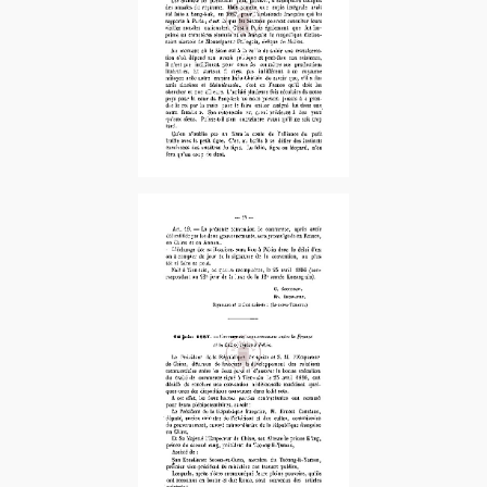
1889-2e Sem. – 2e fascicule
1896-1er Fascicule
1896-2e Fascicule
1891
…
1
2
3
42
SUIVANTE »