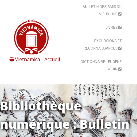
BULLETIN DES AMIS DU
VIEUX HUÊ
LIVRES
EXCURSIONS ET
RECONNAISSANCES
Vietnamica - Accueil
DICTIONNAIRE : EUGÈNE
GOUIN
Bibliothèque
numérique : Bulletin