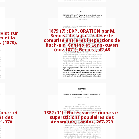
1879 (7) : EXPLORATION par M.
oist sur
Benoist de la partie déserte
s et la
comprise entre les inspections de
 (1873),
Rach-gia, Cantho et Long-xuyen
(nov 1871), Benoist, 42,48
tation d’une pêcherie de crevettes à Ca-
mœurs et
1882 (11) : Notes sur les mœurs et
es des
superstitions populaires des
51-370
Annamites, Landes, 267-279
st, 30-28