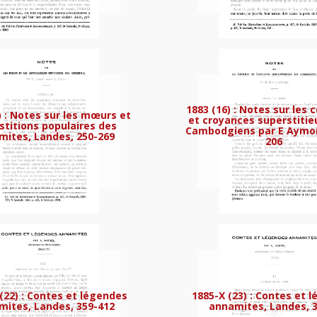
a popularion du Rach-gia et du huyen de Ca
1883 (16) : Notes sur les
) : Notes sur les mœurs et
et croyances superstitie
stitions populaires des
Cambodgiens par E Aymon
ites, Landes, 250-269
206
s frais d’administration de la circonscript
 (22) : Contes et légendes
1885-X (23) : Contes et 
ites, Landes, 359-412
annamites, Landes, 3