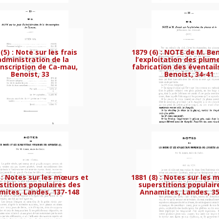
(5) : Note sur les frais
1879 (6) : NOTE de M. Ben
administration de la
l’exploitation des plume
onscription de Ca-mau,
fabrication des éventails
Benoist, 33
Benoist, 34-41
nspecteur du Rach-gia, au sujet de l’exploi
) : Notes sur les mœurs et
1881 (8) : Notes sur les 
stitions populaires des
superstitions populair
ites, Landes, 137-148
Annamites, Landes, 3
Benoist sur l’exploitation des forêts, Benoi