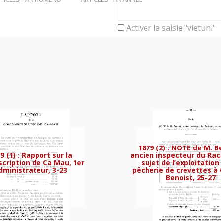
Activer la saisie "vietuni"
ences forestières des îles Poulo-obi, 24
1879 (2) : NOTE de M. B
9 (1) : Rapport sur la
ancien inspecteur du Rac
scription de Ca Mau, 1er
sujet de l’exploitation
dministrateur, 3-23
pêcherie de crevettes à
Benoist, 25-27
 la circonscription de Ca Mau, 1er adminis