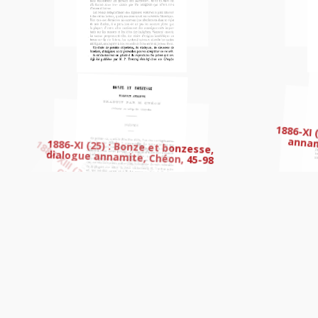
1879 (6) : NOTE de M. Benoist sur l’expl
1886-XI (25) : Bonze et bonzesse,
1886-XI
dialogue annamite, Chéon, 45-98
annam
1879 (7) : EXPLORATION par M. Benoist 
xuyen (nov 1871), Benoist, 42,48
1880 (6) : Notes sur 