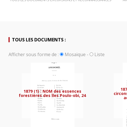
TOUS LES DOCUMENTS :
Afficher sous forme de :
Mosaïque
-
Liste
1879 (1) : NOM des ess
187
1879 (1) : NOM des essences
circon
forestières des îles Poulo-obi, 24
a
1879 (1) : Rapport sur