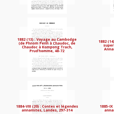
1879 (4) : NOTE sur l
1882 (13) : Voyage au Cambodge
1882 (14
(de Phnom Penh à Chaudoc, de
super
Chaudoc à Kompong Trach,
Annam
Prud’homme, 48-72
1879 (5) : Note sur le
1884-VIII (20) : Contes et légendes
1885-IX
annamites, Landes, 297-314
annam