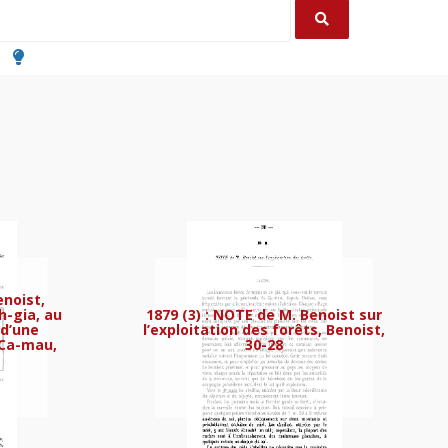
enoist,
h-gia, au
1879 (3) : NOTE de M. Benoist sur
 d’une
l’exploitation des forêts, Benoist,
 Ca-mau,
30-28
trateur, 3-23