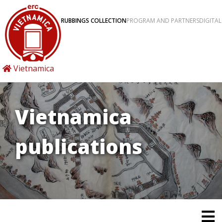
RUBBINGS COLLECTION
PROGRAM AND PARTNERS
DIGITAL
Vietnamica
Vietnamica
publications