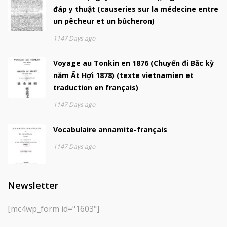
đáp y thuật (causeries sur la médecine entre
un pêcheur et un bûcheron)
1147 Days ago
Voyage au Tonkin en 1876 (Chuyến đi Bắc kỳ
năm Ất Hợi 1878) (texte vietnamien et
traduction en français)
1147 Days ago
Vocabulaire annamite-français
1147 Days ago
Newsletter
[mc4wp_form id="1603"]