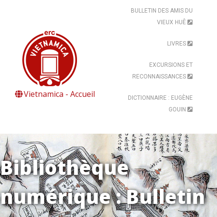
BULLETIN DES AMIS DU
VIEUX HUÊ
LIVRES
EXCURSIONS ET
RECONNAISSANCES
Vietnamica - Accueil
DICTIONNAIRE : EUGÈNE
GOUIN
Bibliothèque
numérique : Bulletin